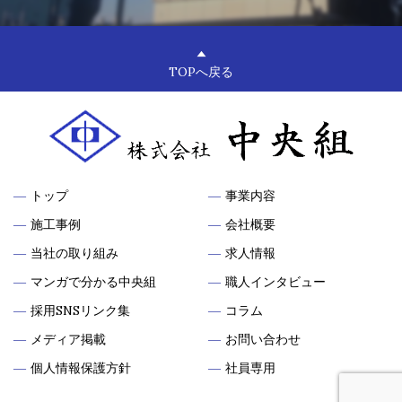
TOPへ戻る
―
トップ
―
事業内容
―
施工事例
―
会社概要
―
当社の取り組み
―
求人情報
―
マンガで分かる中央組
―
職人インタビュー
―
採用SNSリンク集
―
コラム
―
メディア掲載
―
お問い合わせ
―
個人情報保護方針
―
社員専用