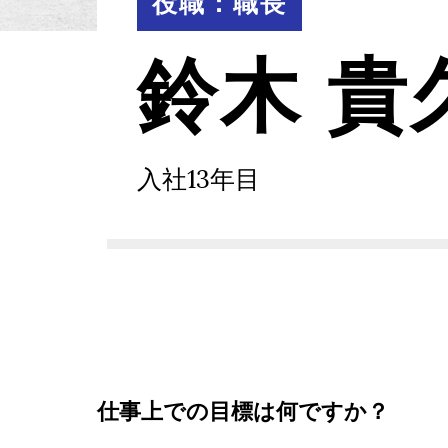
役職：職長
鈴木 貴
入社13年目
仕事上での目標は何ですか？