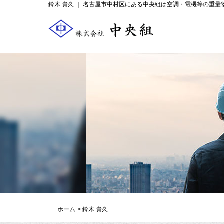
鈴木 貴久 ｜ 名古屋市中村区にある中央組は空調・電機等の重
ホーム
鈴木 貴久