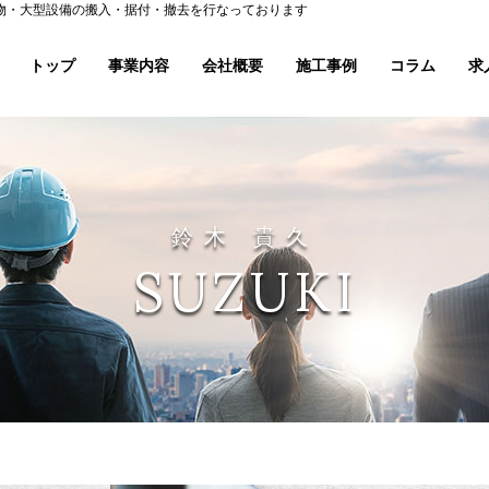
量物・大型設備の搬入・据付・撤去を行なっております
トップ
事業内容
会社概要
施工事例
コラム
求
鈴木 貴久
SUZUKI