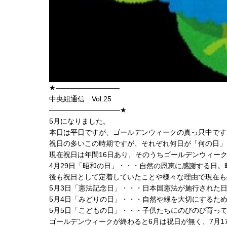
★―――――――――
中央組通信 Vol.25
――――――――――★
5月になりました。
本日は平日ですが、ゴールデンウィークの真っ只中です
祝日の多いこの時期ですが、それぞれ何日が「何の日」
現在祝日は年間16日あり、
そのうちゴールデンウィーク
4月29日「昭和の日」・・・自然の恩恵に感謝する日。
後も祝日として定着していたことや様々な理
由で現在も
5月3日「憲法記念日」・・・日本国憲法が施行された
5月4日「みどりの日」・・・自然や緑を大切にするた
5月5日「こどもの日」・・・
子供たちにのびのび育っ
ゴールデンウィークが終わると6月は祝日が無く、
7月