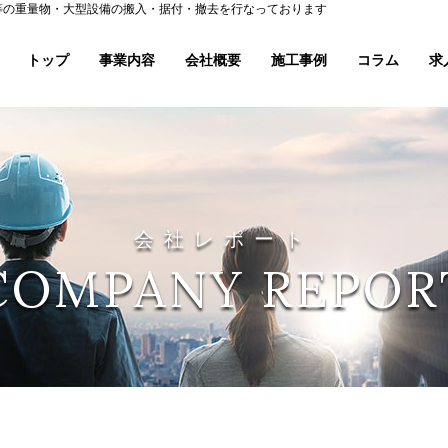
等の重量物・大型設備の搬入・据付・撤去を行なっております
トップ
事業内容
会社概要
施工事例
コラム
求
会社レポート
COMPANY REPOR